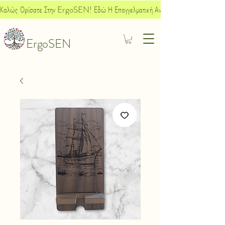
Καλώς Ορίσατε Στην ErgoSEN! Εδώ Η Επαγγελματική Ανάπτυξη Συναντά Την Κοινων
ErgoSEN