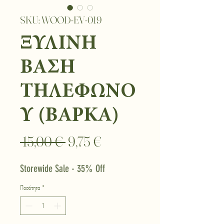
SKU: WOOD-EV-019
ΞΥΛΙΝΗ
ΒΑΣΗ
ΤΗΛΕΦΩΝΟ
Υ (ΒΑΡΚΑ)
Κανονική
Τιμή
 15,00 € 
9,75 €
τιμή
Έκπτωσης
Storewide Sale - 35% Off
Ποσότητα
*