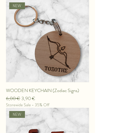
ΝEW
WOODEN KEYCHAIN ​​(Zodiac Signs)
Κανονική τιμή
Τιμή Έκπτωσης
6,00 €
3,90 €
Storewide Sale - 35% Off
ΝEW