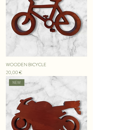
WOODEN BICYCLE
Τιμή
20,00 €
ΝEW