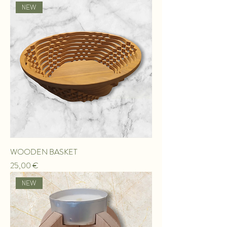
ΝEW
WOODEN BASKET
Τιμή
25,00 €
ΝEW