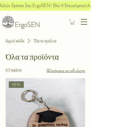
Καλώς Ορίσατε Στην ErgoSEN! Εδώ Η Επαγγελματική Ανάπτυξη Συναντά Την Κοινων
ErgoSEN
Αρχική σελίδα
Όλα τα προϊόντα
Όλα τα προϊόντα
63 προϊόντα
Φιλτράρισμα και ταξινόμηση
ΝEW