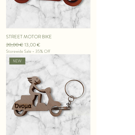
STREET MOTOR BIKE
Κανονική τιμή
Τιμή Έκπτωσης
20,00 €
13,00 €
Storewide Sale - 35% Off
ΝEW