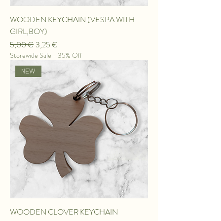
WOODEN KEYCHAIN ​​(VESPA WITH
GIRL,BOY)
Κανονική τιμή
Τιμή Έκπτωσης
5,00 €
3,25 €
Storewide Sale - 35% Off
ΝEW
WOODEN CLOVER KEYCHAIN