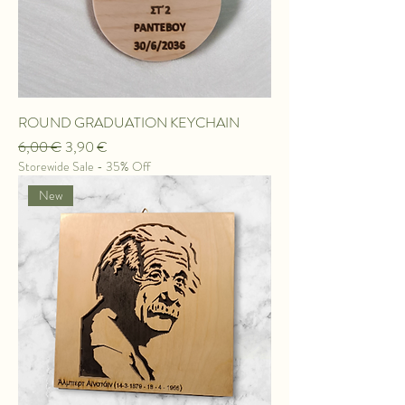
ROUND GRADUATION KEYCHAIN
Κανονική τιμή
Τιμή Έκπτωσης
6,00 €
3,90 €
Storewide Sale - 35% Off
New