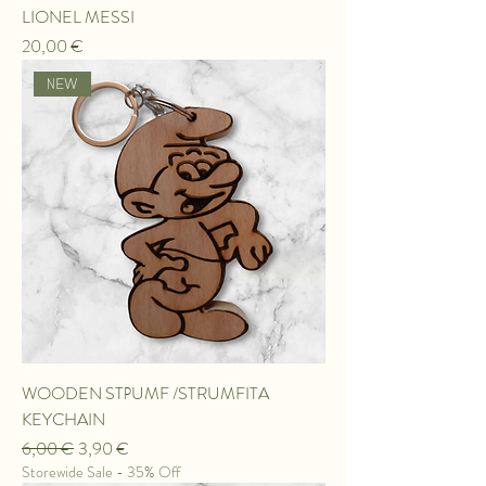
LIONEL MESSI
Τιμή
20,00 €
ΝEW
WOODEN STΡUMF /STRUMFITA
KEYCHAIN
Κανονική τιμή
Τιμή Έκπτωσης
6,00 €
3,90 €
Storewide Sale - 35% Off