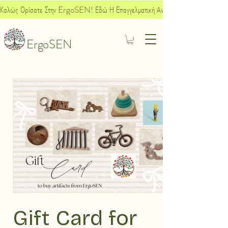
Καλώς Ορίσατε Στην ErgoSEN! Εδώ Η Επαγγελματική Ανάπτυξη Συναντά Την Κοινων
ErgoSEN
Gift Card for