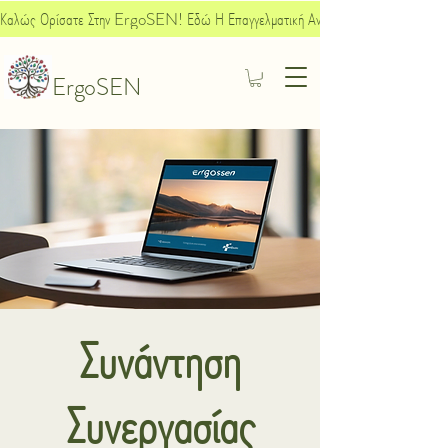
Καλώς Ορίσατε Στην ErgoSEN! Εδώ Η Επαγγελματική Ανάπτυξη Συναντά Την Κοινων
ErgoSEN
Συνάντηση
Συνεργασίας