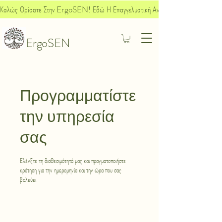
Καλώς Ορίσατε Στην ErgoSEN! Εδώ Η Επαγγελματική Ανάπτυξη Συναντά Την Κοινων
ErgoSEN
Προγραμματίστε
την υπηρεσία
σας
Ελέγξτε τη διαθεσιμότητά μας και πραγματοποιήστε
κράτηση για την ημερομηνία και την ώρα που σας
βολεύει